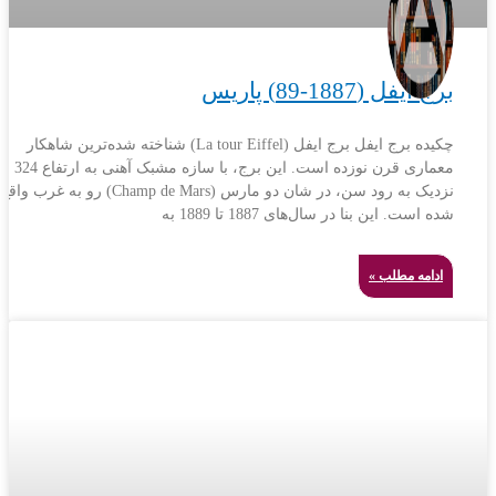
برج ایفل (1887-89) پاریس
چکیده برج ایفل برج ایفل (La tour Eiffel) شناخته شده‌ترین شاهکار
معماری قرن نوزده است. این برج، 
نزدیک به رود سن، در شان دو مارس (Champ de Mars) رو به غرب واقع
شده است. این بنا در سال‌های 1887 تا 1889 به
ادامه مطلب »