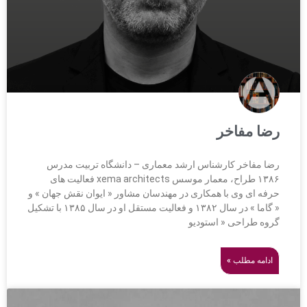
رضا مفاخر
رضا مفاخر کارشناس ارشد معماری – دانشگاه تربیت مدرس
۱۳۸۶ طراح، معمار موسس xema architects فعالیت های
حرفه ای وی با همکاری در مهندسان مشاور « ایوان نقش جهان » و
« گاما » در سال ۱۳۸۲ و فعالیت مستقل او در سال ۱۳۸۵ با تشکیل
گروه طراحی « استودیو
ادامه مطلب »