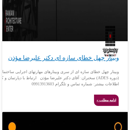
وبینار چهل خطای سازه ای دکتر علیرضا مؤذن
وبینار چهل خطای سازه ای از سری وبینارهای مهارتهای اجرایی ساختمان
(دوره ADES) سخنران: آقای دکتر علیرضا مؤذن ارتباط با دپارتمان و 
اطلاعات بیشتر: شماره تماس و تلگرام 09913913603
ادامه مطلب »