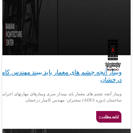
وبینار آنچه چشم های معمار باید ببیند مهندس کامیا
درخشان
وبینار آنچه چشم های معمار باید ببینداز سری وبینارهای مهارتهای اجرایی
ساختمان (دوره ADES) سخنران: مهندس کامیار درخشان
ادامه مطلب »