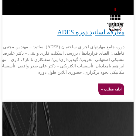
معارفه اساتید دوره ADES
دوره جامع مهارتهای اجرای ساختمان (ADES) اساتید: – مهندس مجتبی
فاطمی: الفبای قراردادها / بررسی اسکلت فلزی و بتنی – دکتر علیرضا
مشبکی اصفهانی: تخریب/ گودبرداری/ پی/ سفتکاری تا نازک کاری – مه
ابراهیم بامدادیان: تأسیسات الکتریکی – دکتر علی صدر واقفی: تأسیسات
مکانیکی نحوه برگزاری: حضوری آنلاین طول دوره
ادامه مطلب »