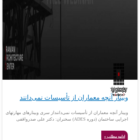
وبینار آنچه معماران از تأسیسات نمی‌دانند
وبینار آنچه معماران از تأسیسات نمی‌داننداز سری وبینارهای مهارتهای
اجرایی ساختمان (دوره ADES) سخنران: دکتر علی صدرواقفی
ادامه مطلب »