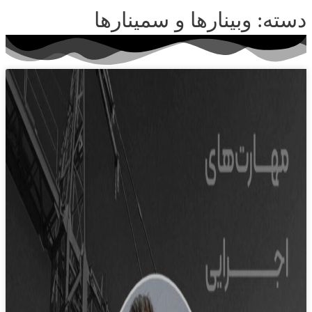
دسته: وبینارها و سمینارها