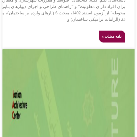
دسته‌بندی کنیم: نکته: کتاب‌های “ضوابط و مقررات شهرسازی و معماری
برای افراد دارای معلولیت” و “راهنمای طراحی و اجرای دیوارهای بنایی
محوطه” از آزمون اسفند 1402، مبحث 6 (بارهای وارده بر ساختمان)
23 (الزامات ترافیکی ساختمان) و
ادامه مطلب »