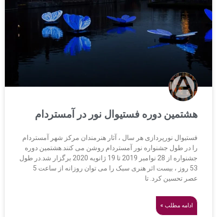
هشتمین دوره فستیوال نور در آمستردام
فستیوال نورپردازی هر سال ، آثار هنرمندان مرکز شهر آمستردام
را در طول جشنواره نور آمستردام روشن می کنند.هشتمین دوره
جشنواره از 28 نوامبر 2019 تا 19 ژانویه 2020 برگزار شد.در طول
53 روز ، بیست اثر هنری سبک را می توان روزانه از ساعت 5
عصر تحسین کرد. تا
ادامه مطلب »