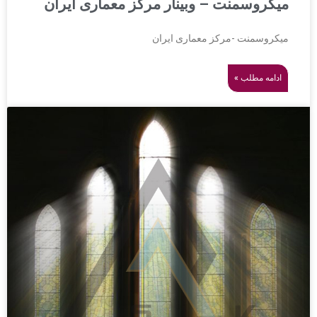
میکروسمنت – وبینار مرکز معماری ایران
میکروسمنت -مرکز معماری ایران
ادامه مطلب »