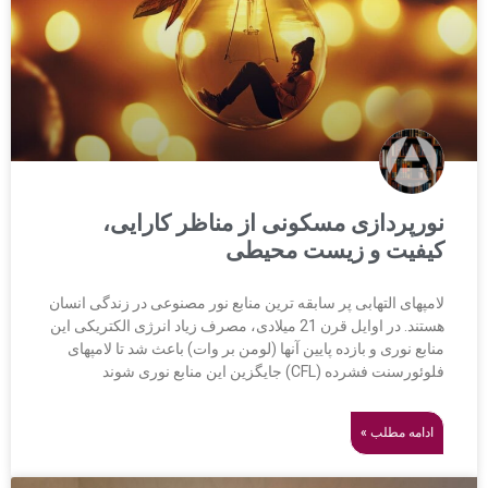
نورپردازی مسکونی از مناظر کارایی،
کیفیت و زیست محیطی
لامپهای التهابی پر سابقه ترین منابع نور مصنوعی در زندگی انسان
هستند. در اوایل قرن 21 میلادی، مصرف زیاد انرژی الکتریکی این
منابع نوری و بازده پایین آنها (لومن بر وات) باعث شد تا لامپهای
فلوئورسنت فشرده (CFL) جایگزین این منابع نوری شوند
ادامه مطلب »