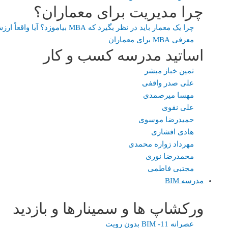
چرا مدیریت برای معماران؟
چرا یک معمار باید در نظر بگیرد که MBA بیاموزد؟ آیا واقعاً ارزش دارد؟
معرفی MBA برای معماران
اساتید مدرسه کسب و کار
ثمین خباز مبشر
علی صدر واقفی
مهسا میرصمدی
علی نقوی
حمیدرضا موسوی
هادی افشاری
مهرداد زواره محمدی
محمدرضا نوری
مجتبی فاطمی
مدرسه BIM
ورکشاپ ها و سمینارها و بازدید
عصرانه 11- BIM بدون رویت