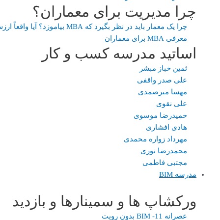
چرا مدیریت برای معماران؟
چرا یک معمار باید در نظر بگیرد که MBA بیاموزد؟ آیا واقعاً ارزش دارد؟
معرفی MBA برای معماران
اساتید مدرسه کسب و کار
ثمین خباز مبشر
علی صدر واقفی
مهسا میرصمدی
علی نقوی
حمیدرضا موسوی
هادی افشاری
مهرداد زواره محمدی
محمدرضا نوری
مجتبی فاطمی
مدرسه BIM
ورکشاپ ها و سمینارها و بازدید
عصرانه 11- BIM بدون رویت