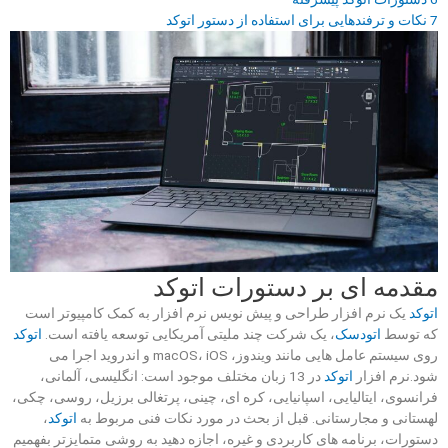
7
نکات و ترفندهایی برای استفاده از دستور اتوکد
مقدمه ای بر دستورات اتوکد
اتوکد
یک نرم افزار طراحی و پیش نویس نرم افزار به کمک کامپیوتر است
که توسط
اتودسک
، یک شرکت چند ملیتی آمریکایی توسعه یافته است.
اتوکد
روی سیستم عامل هایی مانند ویندوز، macOS، iOS و اندروید اجرا می
شود.نرم افزار
اتوکد
در 13 زبان مختلف موجود است: انگلیسی، آلمانی،
فرانسوی، ایتالیایی، اسپانیایی، کره ای، چینی، پرتغالی برزیل، روسی، چکی،
لهستانی و مجارستانی. قبل از بحث در مورد نکات فنی مربوط به
اتوکد
،
دستورات، برنامه های کاربردی و غیره، اجازه دهید به روشی متمایزتر بفهمیم