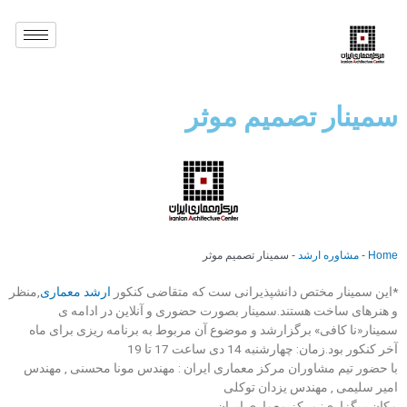
سمینار تصمیم موثر
Home
-
مشاوره ارشد
-
سمینار تصمیم موثر
*این سمینار مختص دانشپذیرانی ست که متقاضی کنکور
ارشد معماری
,منظر
و هنرهای ساخت هستند.سمینار بصورت حضوری و آنلاین در ادامه ی
سمینار«نا کافی» برگزارشد و موضوع آن مربوط به برنامه ریزی برای ماه
آخر کنکور بود.زمان: چهارشنبه 14 دی ساعت 17 تا 19
با حضور تیم مشاوران مرکز معماری ایران : مهندس مونا محسنی , مهندس
امیر سلیمی , مهندس یزدان توکلی
مکان برگزاری: مرکز معماری ایران