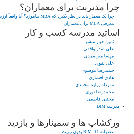
چرا مدیریت برای معماران؟
چرا یک معمار باید در نظر بگیرد که MBA بیاموزد؟ آیا واقعاً ارزش دارد؟
معرفی MBA برای معماران
اساتید مدرسه کسب و کار
ثمین خباز مبشر
علی صدر واقفی
مهسا میرصمدی
علی نقوی
حمیدرضا موسوی
هادی افشاری
مهرداد زواره محمدی
محمدرضا نوری
مجتبی فاطمی
مدرسه BIM
ورکشاپ ها و سمینارها و بازدید
عصرانه 11- BIM بدون رویت