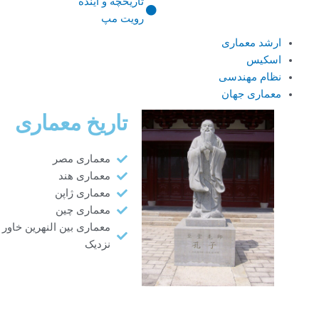
تاریخچه و آینده
رویت مپ
ارشد معماری
اسکیس
نظام مهندسی
معماری جهان
تاریخ معماری
معماری مصر
معماری هند
معماری ژاپن
معماری چین
معماری بین النهرین خاور
نزدیک