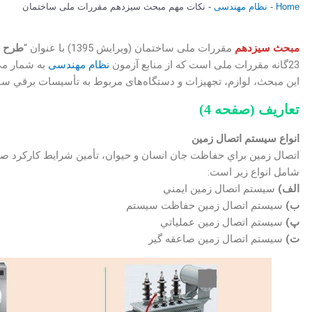
Home
-
نظام مهندسی
-
نکات مهم مبحث سیزدهم مقررات ملی ساختمان
مبحث سیزدهم
مقررات ملی ساختمان (ویرایش 1395) با عنوان “
طرح و
23گانه مقررات ملی است که از منابع آزمون
نظام مهندسی
به شمار می‌
این مبحث، لوازم، تجهيزات و دستگاه‌های مربوط به تأسيسات برقي ساخ
تعاریف (صفحه 4)
انواع سيستم اتصال زمين
اتصال زمين براي حفاظت جان انسان و حيوان، تأمين شرايط كاركرد ص
شامل انواع زير است:
الف)
سيستم اتصال زمين ايمني
ب)
سيستم اتصال زمين حفاظت سيستم
پ)
سيستم اتصال زمين عملياتي
ت)
سيستم اتصال زمين صاعقه گير