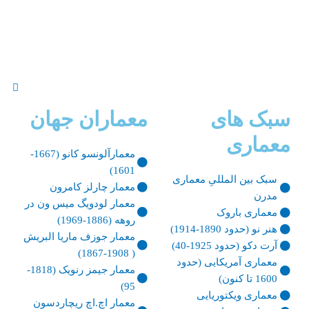
سبک های
معماران جهان
معماری
معمارآلونسو کانو (1667-
1601)
سبک بین المللیِ معماری
معمار چارلز کامرون
مدرن
معمار لودویگ میس ون در
معماری باروک
روهه (1886-1969)
هنر نو (حدود 1890-1914)
معمار جوزف ماریا البریش
آرت دکو (حدود 1925-40)
( 1908-1867)
معماری آمریکایی (حدود
معمار جیمز رنویک (1818-
1600 تا کنون)
95)
معماری ویکتوریایی
معمار اچ.اچ ریچاردسون