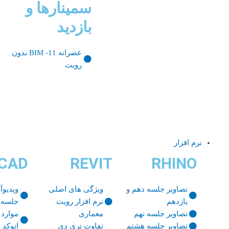
سمینارها و
بازدید
عصرانه 11- BIM بدون
رویت
نرم افزار
CAD
REVIT
RHINO
تصاویر جلسه دهم و
ویژگی های اصلی
ویدیوآ
یازدهم
نرم افزار رویت
جلسه 
تصاویر جلسه نهم
معماری
موارد 
تصاویر جلسه هشتم
تفاوت تری دی
اتوکد