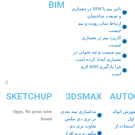
BIM
تاثیر بیم یا BIM در معماری
و صنعت ساختمان
ارتباط میان رویت و بیم
چیست
کاربرد بیم در معماری
چیست
بیم چیست و چه تحولی در
معماری ایجاد کرده است
چرا یادگیری BIM لازم
است
SKETCHUP
3DSMAX
AUTO
موزش اتوکد -
مدلسازی سه بعدی
Opps, No posts were
اول
در تری دی مکس
found.
استفاده از
تفاوت تری دی
مکس و نرم افزار