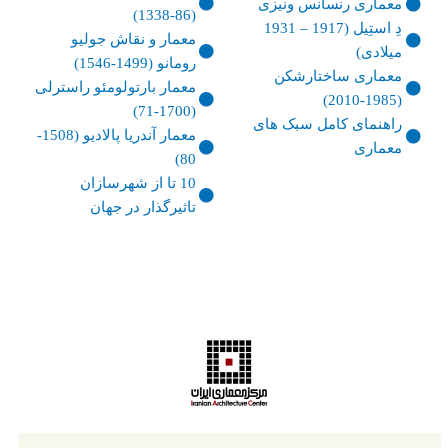
معماری رنسانس ونیزی
(86-1338)
دِ استِیل (1917 – 1931
معمار و نقاش جولیو
میلادی)
رومانو (1499-1546)
معماری ساختارشکن
معمار بارتولومئو راسترلی
(1985-2010)
(1700-71)
راهنمای کامل سبک های
معمار آندریا پالادیو (1508-
معماری
80)
10 تا از شهرسازان
تاثیرگذار در جهان